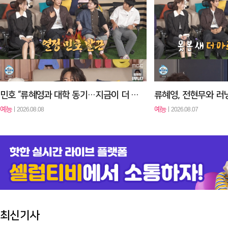
김용빈 “금고 더 채워야죠” 3대 골든컵 욕심 (‘금타는 금요일’)[셀럽…
예능
2026.08.07
예능
2026.08.07
'금타는 금요일' 정서주, 김용빈 상대로 첫 승 거둘까[Ce:스포]
예능
2026.08.07
예능
2026.08.07
민호 “류혜영과 대학 동기…지금이 더 어려져” (‘나혼산’)[셀럽캡처]
예능
예능
2026.08.08
2026.08.07
최신기사