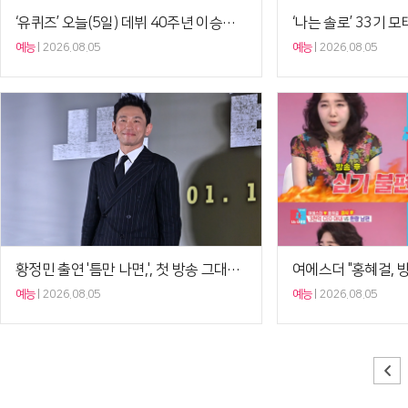
‘유퀴즈’ 오늘(5일) 데뷔 40주년 이승철→배우 음문…
예능
2026.08.05
예능
2026.08.05
황정민 출연 '틈만 나면,', 첫 방송 그대로 간다
예능
2026.08.05
예능
2026.08.05