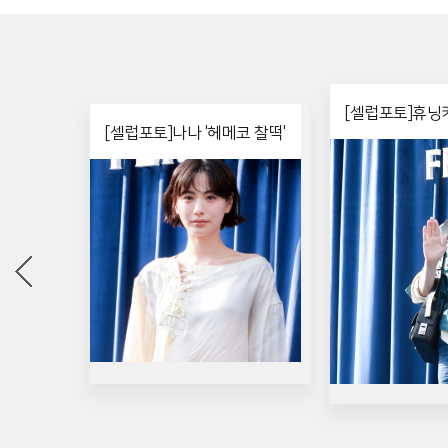
[셀럽포토]휴닝카
[셀럽포토]나나 '헤메코 찰떡'