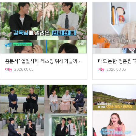
음문석 "'열혈사제' 캐스팅 위해 가발까지 준비…父 행…
예능
2026.08.05
예능
2026.08.05