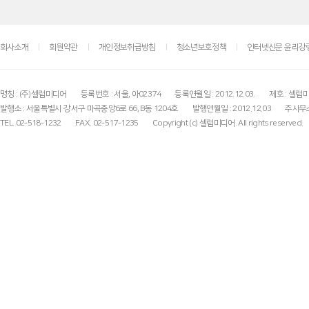
회사소개
회원약관
개인정보취급방침
청소년보호정책
인터넷신문 윤리강
명칭 : (주)셀럽미디어
등록번호 : 서울, 아02374
등록연월일 : 2012.12.03.
제호 : 셀럽
발행소 : 서울특별시 강서구 마곡중앙6로 66, B동 1204호
발행연월일 : 2012.12.03
주사무소
TEL. 02-518-1232
FAX. 02-517-1235
Copyright (c) 셀럽미디어. All rights reserved.