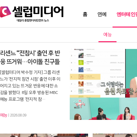
홈
연예
엔터테인
예능
리센느 "'전참시' 출연 후 반
응 뜨거워…아이돌 친구들
도 보면서 울었다고…
[셀럽미디어 박수정 기자] 그룹 리센
느가 '전지적 참견 시점' 출연 이후 이
어지고 있는 뜨거운 반응에 대한 소
감을 밝혔다. 8일 오후 방송된 MBC
예능 프로그램 '전지적 참…
예능
2026.08.09