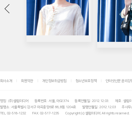
회사소개
회원약관
개인정보취급방침
청소년보호정책
인터넷신문 윤리강
명칭 : (주)셀럽미디어
등록번호 : 서울, 아02374
등록연월일 : 2012.12.03.
제호 : 셀럽
발행소 : 서울특별시 강서구 마곡중앙6로 66, B동 1204호
발행연월일 : 2012.12.03
주사무소
TEL. 02-518-1232
FAX. 02-517-1235
Copyright (c) 셀럽미디어. All rights reserved.