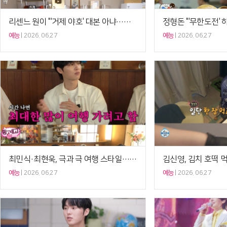
리센느 원이 "'거제 야호' 대본 아냐…미나미 센스였다"('꼰대희')[셀럽캡처]
예능
2026. 06.27
예능
2026. 06.27
최민식·최현욱, 극과 극 여행 스타일…"원 시리빠"vs"짐 한가득"('핑계고')[셀럽캡처]
예능
2026. 06.27
예능
2026. 06.27