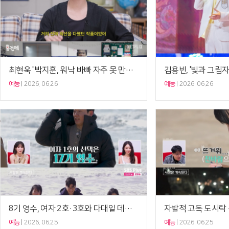
최현욱 "박지훈, 워낙 바빠 자주 못 만나…해 뜰 때까지 수다"('홍건데')[셀럽캡처]
예능
2026. 06.26
예능
2026. 06.26
8기 영수, 여자 2호·3호와 다대일 데이트…여자 5호 '선택 포기'('나솔사계')[종합]
예능
2026. 06.25
예능
2026. 06.25