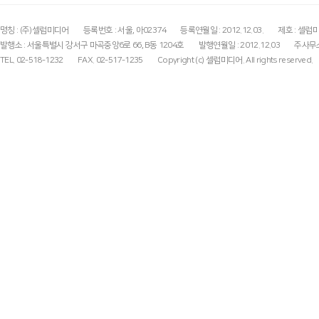
명칭 : (주)셀럽미디어
등록번호 : 서울, 아02374
등록연월일 : 2012.12.03.
제호 : 셀럽
발행소 : 서울특별시 강서구 마곡중앙6로 66, B동 1204호
발행연월일 : 2012.12.03
주사무소
TEL. 02-518-1232
FAX. 02-517-1235
Copyright (c) 셀럽미디어. All rights reserved.