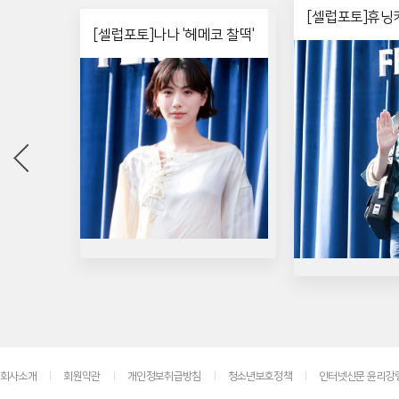
[셀럽포토]휴닝카
[셀럽포토]나나 '헤메코 찰떡'
회사소개
회원약관
개인정보취급방침
청소년보호정책
인터넷신문 윤리강