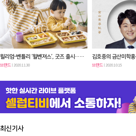
박해진, '치즈 마스크팩' 모델 됐다…화장품 업계 지각변동 예고
브랜드
2020.01.28
브랜드
2019.08.22
감성과 가성비로 재편된 K뷰티 마켓에 美 색조 ‘시티 칼라’ 도전
브랜드
2019.01.22
브랜드
2018.01.30
윌리엄-벤틀리 ‘윌벤져스’, 굿즈 출시…샘 해밍턴 “안전한 식기 선물하고…
브랜드
브랜드
2020.11.30
2020.10.15
최신기사