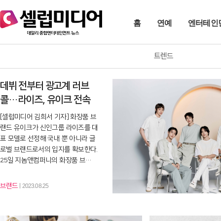
홈
연예
엔터테인
트렌드
데뷔 전부터 광고계 러브
콜…라이즈, 유이크 전속
모델 발탁
[셀럽미디어 김희서 기자] 화장품 브
랜드 유이크가 신인그룹 라이즈를 대
표 모델로 선정해 국내 뿐 아니라 글
로벌 브랜드로서의 입지를 확보한다.
25일 지놈앤컴퍼니의 화장품 브…
브랜드
2023.08.25