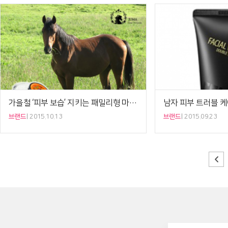
가을철 ‘피부 보습’ 지키는 패밀리형 마유크림 ‘주마’…
브랜드
2015.10.13
브랜드
2015.09.23