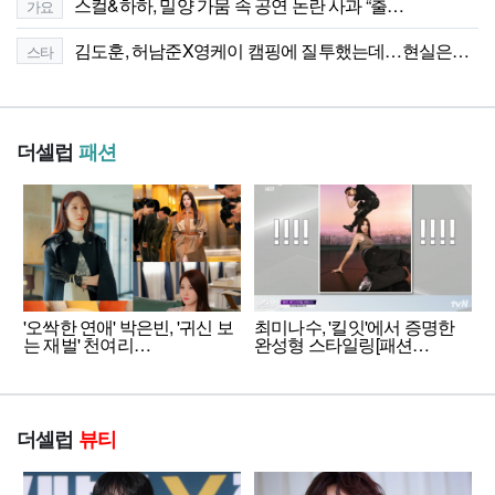
스컬&하하, 밀양 가뭄 속 공연 논란 사과 “출…
가요
김도훈, 허남준X영케이 캠핑에 질투했는데…현실은…
스타
더셀럽
패션
'오싹한 연애' 박은빈, '귀신 보
최미나수, '킬잇'에서 증명한
는 재벌' 천여리…
완성형 스타일링[패션…
더셀럽
뷰티