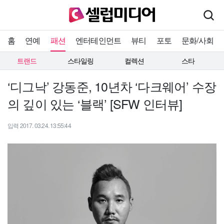
홈
연예
패션
엔터테인먼트
뷰티
포토
문화/사회
트랜드
스타일링
컬렉션
스타
‘디그낙’ 강동준, 10년차 ‘다크웨어’ 수장
의 깊이 있는 ‘블랙’ [SFW 인터뷰]
입력 2017. 03.24. 13:55:44