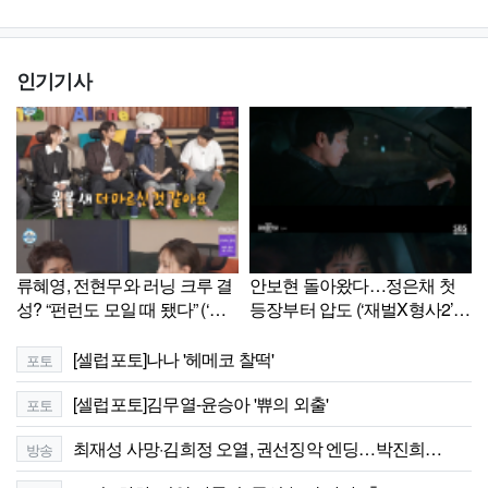
인기기사
류혜영, 전현무와 러닝 크루 결
안보현 돌아왔다…정은채 첫
성? “펀런도 모일 때 됐다” (‘나
등장부터 압도 (‘재벌X형사2’)
혼산’)[셀럽캡처]
[종합]
[셀럽포토]나나 '헤메코 찰떡'
포토
[셀럽포토]김무열-윤승아 '쀼의 외출'
포토
최재성 사망·김희정 오열, 권선징악 엔딩…박진희…
방송