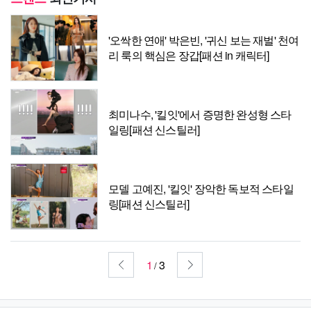
'오싹한 연애' 박은빈, '귀신 보는 재벌' 천여
리 룩의 핵심은 장갑[패션 in 캐릭터]
최미나수, '킬잇'에서 증명한 완성형 스타
일링[패션 신스틸러]
모델 고예진, '킬잇' 장악한 독보적 스타일
링[패션 신스틸러]
1
3
/