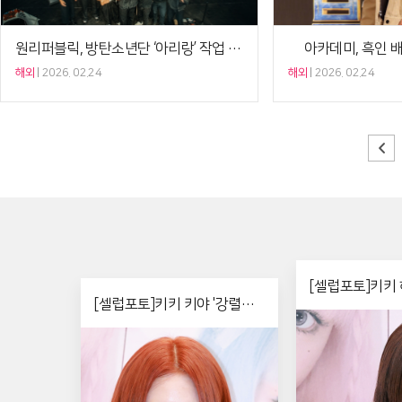
원리퍼블릭, 방탄소년단 ‘아리랑’ 작업 “더 말하면 혼나” [Ce:월드뷰]
해외
2026. 02.24
해외
2026. 02.24
[셀럽포토]키키 
[셀럽포토]키키 키야 '강렬한
트'
레드 헤어'