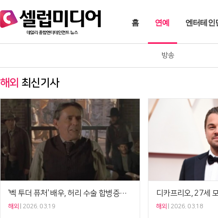
홈
연예
엔터테인
방송
해외
최신기사
'벡 투더 퓨처' 배우, 허리 수술 합병증으로 사망…향년 89세[Ce:월드뷰]
해외
2026. 03.19
해외
2026. 03.18