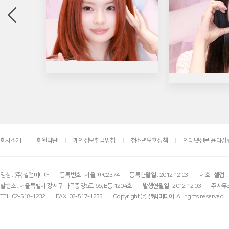
회사소개
회원약관
개인정보취급방침
청소년보호정책
인터넷신문 윤리강
명칭 : (주)셀럽미디어
등록번호 : 서울, 아02374
등록연월일 : 2012.12.03.
제호 : 셀럽
발행소 : 서울특별시 강서구 마곡중앙6로 66, B동 1204호
발행연월일 : 2012.12.03
주사무소
TEL. 02-518-1232
FAX. 02-517-1235
Copyright (c) 셀럽미디어. All rights reserved.