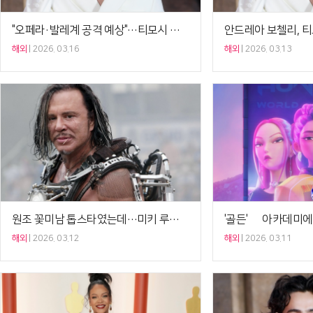
"오페라·발레계 공격 예상"…티모시 샬라메 실언, 오스카 진출[Ce:월드뷰]
해외
2026. 03.16
해외
2026. 03.13
원조 꽃미남 톱스타였는데…미키 루크, 월세 못내 쫓겨나[[Ce:월드뷰]
해외
2026. 03.12
해외
2026. 03.11