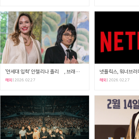
'연세대 입학' 안젤리나 졸리 子, 브래드 피트 성 지웠다[Ce:월드뷰]
해외
2026. 02.27
해외
2026. 02.27