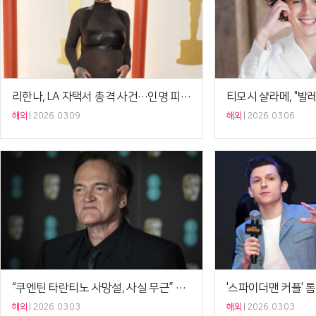
리한나, LA 자택서 총격 사건…인명 피해 無[Ce;월드뷰]
해외
2026. 03.09
해외
2026. 03.06
“쿠엔틴 타란티노 사망설, 사실 무근” AI 가짜뉴스였다 [Ce:월드뷰]
해외
2026. 03.03
해외
2026. 03.03