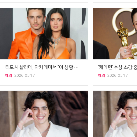
티모시 샬라메, 아카데미서 "이 상황 싫어" 피로 호소[Ce:월드뷰]
해외
2026. 03.17
해외
2026. 03.17