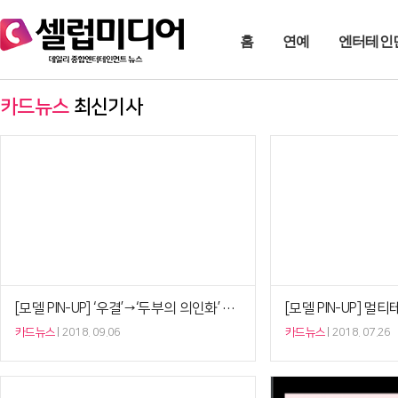
홈
연예
엔터테인
카드뉴스
최신기사
[모델 PIN-UP] ‘우결’→‘두부의 의인화’ 새싹 배우 김진경의 역사
카드뉴스
2018. 09.06
카드뉴스
2018. 07.26