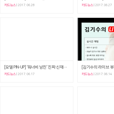
카드뉴스
2017. 06.28
카드뉴스
2017. 06.27
[모델 PIN-UP] ‘워너비 남친’ 진짜 신재혁이 궁금하다
카드뉴스
2017. 06.17
카드뉴스
2017. 06.14