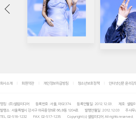
회사소개
회원약관
개인정보취급방침
청소년보호정책
인터넷신문 윤리강
명칭 : (주)셀럽미디어
등록번호 : 서울, 아02374
등록연월일 : 2012.12.03.
제호 : 셀럽
발행소 : 서울특별시 강서구 마곡중앙6로 66, B동 1204호
발행연월일 : 2012.12.03
주사무소
TEL. 02-518-1232
FAX. 02-517-1235
Copyright (c) 셀럽미디어. All rights reserved.