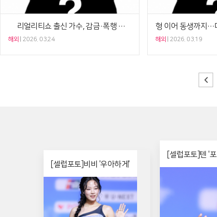
美 리얼리티쇼 출신 가수, 감금·폭행 혐의로 또 경찰 체포[Ce:월드뷰]
해외
2026. 03.24
해외
2026. 03.19
[셀럽포토]텐 '
[셀럽포토]비비 '우아하게'