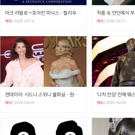
마크 러팔로→호아킨 피닉스…할리우드, 파라마운트-워너 합병 반대[Ce:월드뷰]
해외
2026. 04.14
해외
2026. 04.11
젠데이아·시드니 스위니 불화설…원인은 톰 홀랜드?[Ce:월드뷰]
해외
2026. 04.09
해외
2026. 04.09