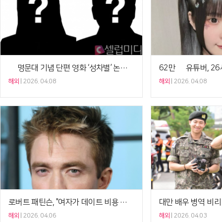
中 명문대 기념 단편 영화 ‘성차별’ 논란…학교 측 삭제 조치+사과[셀럽이슈]
해외
2026. 04.08
해외
2026. 04.08
로버트 패틴슨, "여자가 데이트 비용 내면 섹시해" 발언으로 논란[Ce:월드뷰]
해외
2026. 04.06
해외
2026. 04.03