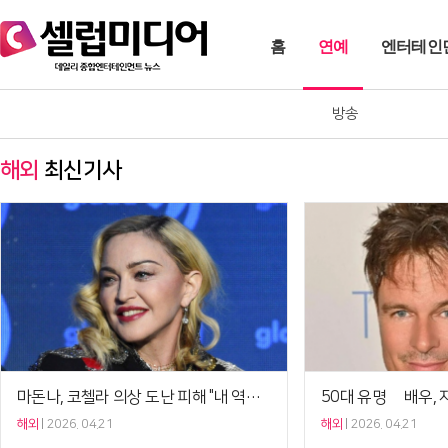
홈
연예
엔터테인
방송
해외
최신기사
마돈나, 코첼라 의상 도난 피해 "내 역사의 일부"[Ce:월드뷰]
해외
2026. 04.21
해외
2026. 04.21