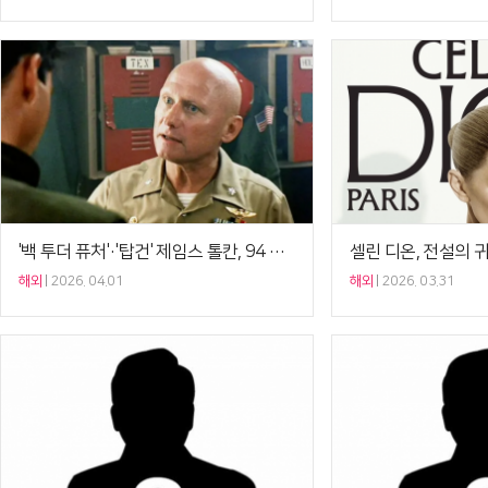
'백 투더 퓨처'·'탑건' 제임스 톨칸, 94 일기로 별세[Ce:월드뷰]
해외
2026. 04.01
해외
2026. 03.31