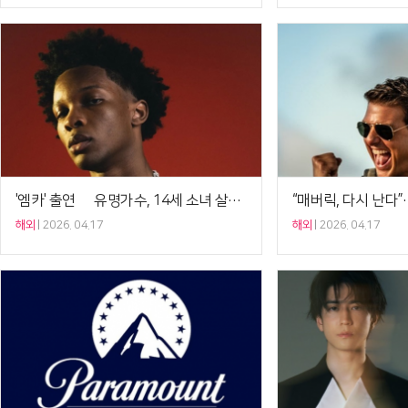
'엠카' 출연 美 유명가수, 14세 소녀 살해 혐의로 체포[Ce:월드뷰]
해외
2026. 04.17
해외
2026. 04.17