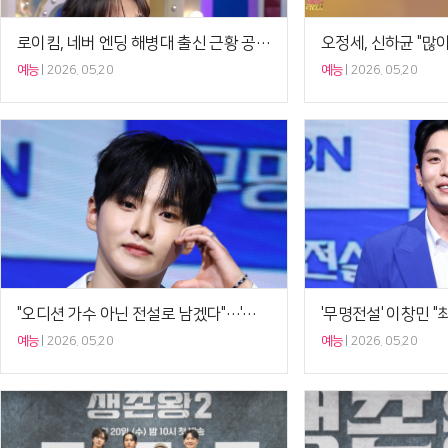
로이킴, 네버 엔딩 해병대 출신 근황 공개 "나방도 그냥 잡아"('라디오스타')[Ce:스포]
예능
2026. 05.20
예능
2026. 05.20
"오디션 가수 아닌 전설로 남겠다"…'무명전설' TOP7은 이제 시작이다[종합]
예능
2026. 05.20
예능
2026. 05.20