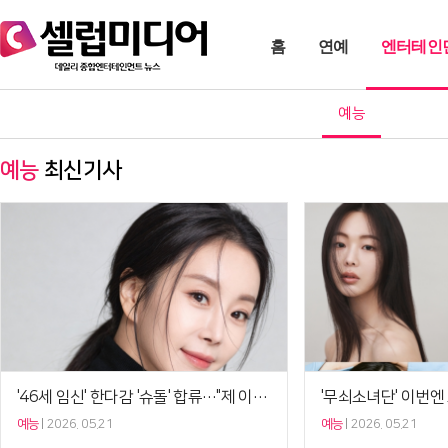
홈
연예
엔터테인
예능
예능
최신기사
'46세 임신' 한다감 '슈돌' 합류…"제 이야기가 힘 됐으면"
예능
2026. 05.21
예능
2026. 05.21