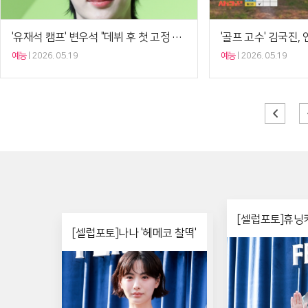
'유재석 캠프' 변우석 "데뷔 후 첫 고정 예능, 새로운 모습 보여드릴 것"[셀럽현장]
예능
2026. 05.19
예능
2026. 05.19
[셀럽포토]휴닝카
[셀럽포토]나나 '헤메코 찰떡'