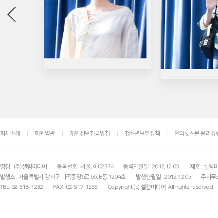
회사소개
회원약관
개인정보취급방침
청소년보호정책
인터넷신문 윤리강
명칭 : (주)셀럽미디어
등록번호 : 서울, 아02374
등록연월일 : 2012.12.03.
제호 : 셀럽
발행소 : 서울특별시 강서구 마곡중앙6로 66, B동 1204호
발행연월일 : 2012.12.03
주사무소
TEL. 02-518-1232
FAX. 02-517-1235
Copyright (c) 셀럽미디어. All rights reserved.