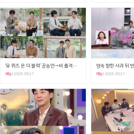
‘유 퀴즈 온 더 블럭’ 공승연→비 출격…시청률 소폭 상승[시청률 VS.]
예능
2026. 05.21
예능
2026. 05.21