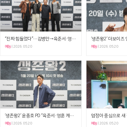
“진짜 힘들었다”…김병만→육준서·영훈 ‘생존왕2’, 亞 최강 가린다 [종합]
예능
2026. 05.20
예능
2026. 05.20
‘생존왕2’ 윤종호 PD “육준서·영훈 캐스팅, 우월 멤버 선발” [셀럽현장]
예능
2026. 05.20
예능
2026. 05.20