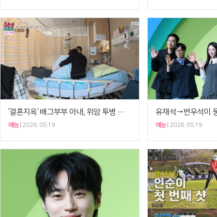
'결혼지옥' 배그부부 아내, 위암 투병 끝 사망…추모 물결[셀럽이슈]
예능
2026. 05.19
예능
2026. 05.19