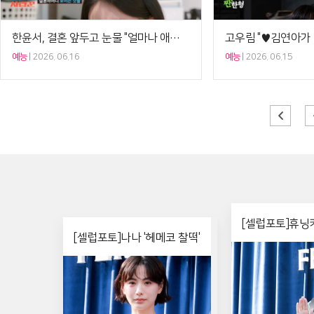
한윤서, 결혼 앞두고 눈물 "얼마나 애지중지 키웠는지 알겠다"('조선의 사랑꾼')[셀럽캡처]
예능
2026. 06.16
예능
2026. 06.15
[셀럽포토]휴닝카
[셀럽포토]나나 '헤메코 찰떡'