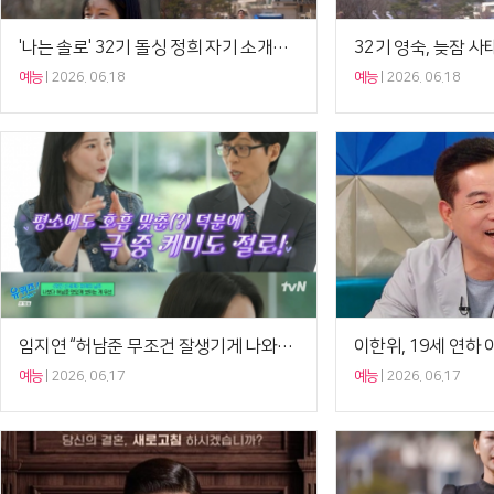
'나는 솔로' 32기 돌싱 정희 자기 소개…최고의 1분 5.3%[시청률 VS.]
예능
2026. 06.18
예능
2026. 06.18
임지연 “허남준 무조건 잘생기게 나와야…역광도 포기” (‘유퀴즈’)[셀럽캡처]
예능
2026. 06.17
예능
2026. 06.17