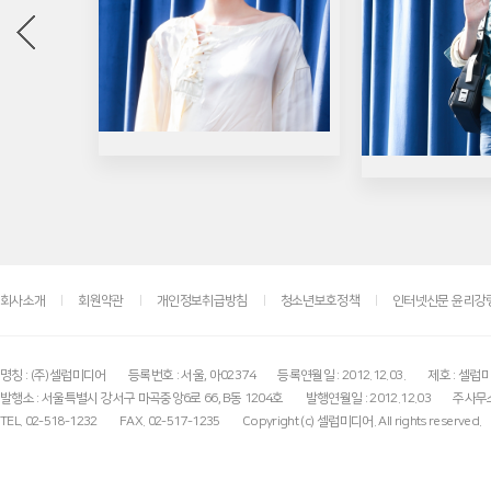
회사소개
회원약관
개인정보취급방침
청소년보호정책
인터넷신문 윤리강
명칭 : (주)셀럽미디어
등록번호 : 서울, 아02374
등록연월일 : 2012.12.03.
제호 : 셀럽
발행소 : 서울특별시 강서구 마곡중앙6로 66, B동 1204호
발행연월일 : 2012.12.03
주사무소
TEL. 02-518-1232
FAX. 02-517-1235
Copyright (c) 셀럽미디어. All rights reserved.