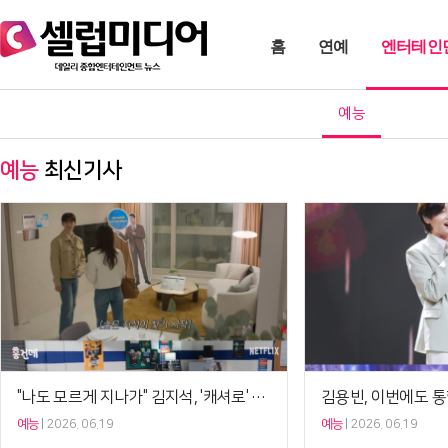
홈
연예
엔터테인
예능
예능
최신기사
"나도 모르게 지나가" 김지석, '캐셔로' 3초 특별출연 비하인드 공개('홍건데')[셀럽캡처]
예능
2026. 06.19
예능
2026. 06.19