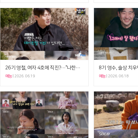
26기 영철, 여자 4호에 직진?…"나한테 호감 없는 것 같아"('나솔사계')[셀럽캡처]
예능
2026. 06.19
예능
2026. 06.18