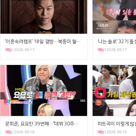
'이혼숙려캠프' 18일 결방…북중미 월드컵 특집 프로그램 편성
예능
2026. 06.17
예능
2026. 06.17
문희준, 요요만 39번째…"데뷔 30주년 위해 또 감량"('동상이몽2')[셀럽캡처]
예능
2026. 06.16
예능
2026. 06.16