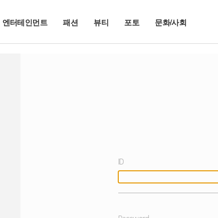
엔터테인먼트
패션
뷰티
포토
문화/사회
ID