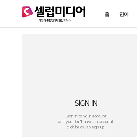
홈
연예
SIGN IN
Sign in to your account
or if you don't have an account.
click below to sign up.