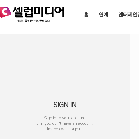
홈
연예
엔터테인
SIGN IN
Sign in to your account
or if you don't have an account.
click below to sign up.