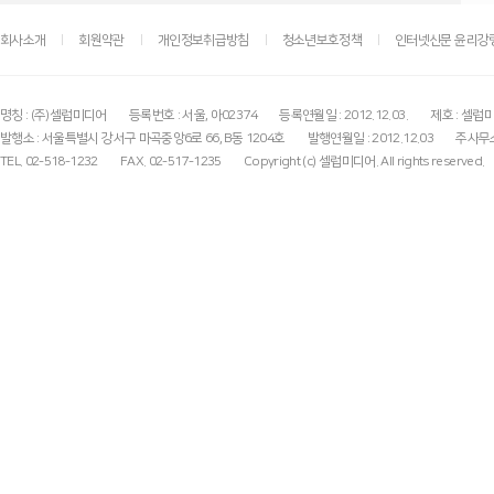
회사소개
회원약관
개인정보취급방침
청소년보호정책
인터넷신문 윤리강
명칭 : (주)셀럽미디어
등록번호 : 서울, 아02374
등록연월일 : 2012.12.03.
제호 : 셀럽
발행소 : 서울특별시 강서구 마곡중앙6로 66, B동 1204호
발행연월일 : 2012.12.03
주사무소
TEL. 02-518-1232
FAX. 02-517-1235
Copyright (c) 셀럽미디어. All rights reserved.