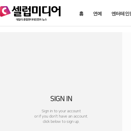
홈
연예
엔터테인
SIGN IN
Sign in to your account
or if you don't have an account.
click below to sign up.