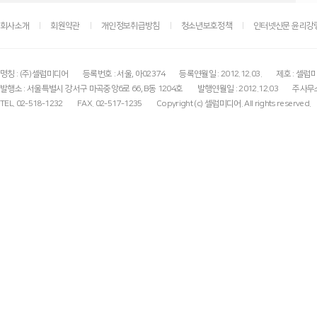
회사소개
회원약관
개인정보취급방침
청소년보호정책
인터넷신문 윤리강
명칭 : (주)셀럽미디어
등록번호 : 서울, 아02374
등록연월일 : 2012.12.03.
제호 : 셀럽
발행소 : 서울특별시 강서구 마곡중앙6로 66, B동 1204호
발행연월일 : 2012.12.03
주사무소
TEL. 02-518-1232
FAX. 02-517-1235
Copyright (c) 셀럽미디어. All rights reserved.