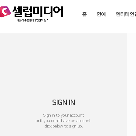
홈
연예
엔터테인
SIGN IN
Sign in to your account
or if you don't have an account.
click below to sign up.