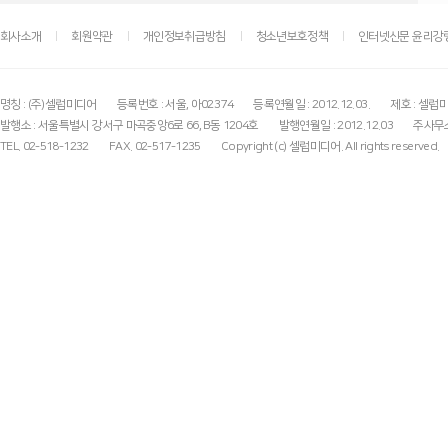
회사소개
회원약관
개인정보취급방침
청소년보호정책
인터넷신문 윤리강
명칭 : (주)셀럽미디어
등록번호 : 서울, 아02374
등록연월일 : 2012.12.03.
제호 : 셀럽
발행소 : 서울특별시 강서구 마곡중앙6로 66, B동 1204호
발행연월일 : 2012.12.03
주사무소
TEL. 02-518-1232
FAX. 02-517-1235
Copyright (c) 셀럽미디어. All rights reserved.