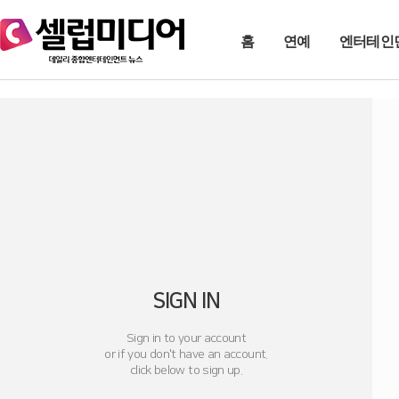
홈
연예
엔터테인
SIGN IN
Sign in to your account
or if you don't have an account.
click below to sign up.