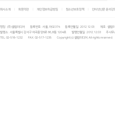
회사소개
회원약관
개인정보취급방침
청소년보호정책
인터넷신문 윤리강
명칭 : (주)셀럽미디어
등록번호 : 서울, 아02374
등록연월일 : 2012.12.03.
제호 : 셀럽
발행소 : 서울특별시 강서구 마곡중앙6로 66, B동 1204호
발행연월일 : 2012.12.03
주사무소
TEL. 02-518-1232
FAX. 02-517-1235
Copyright (c) 셀럽미디어. All rights reserved.