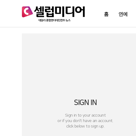
홈
연예
SIGN IN
Sign in to your account
or if you don't have an account.
click below to sign up.