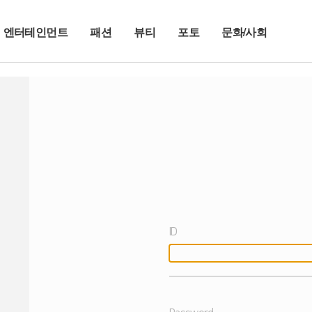
엔터테인먼트
패션
뷰티
포토
문화/사회
ID