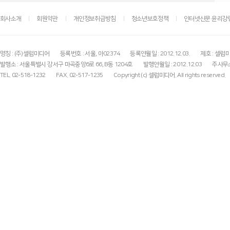
회사소개
회원약관
개인정보취급방침
청소년보호정책
인터넷신문 윤리강
명칭 : (주)셀럽미디어
등록번호 : 서울, 아02374
등록연월일 : 2012.12.03.
제호 : 셀럽
발행소 : 서울특별시 강서구 마곡중앙6로 66, B동 1204호
발행연월일 : 2012.12.03
주사무소
TEL. 02-518-1232
FAX. 02-517-1235
Copyright (c) 셀럽미디어. All rights reserved.