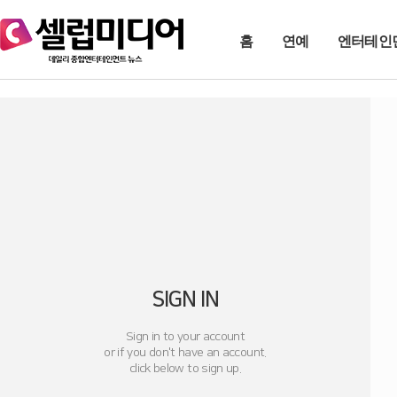
홈
연예
엔터테인
SIGN IN
Sign in to your account
or if you don't have an account.
click below to sign up.