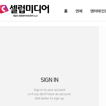
홈
연예
엔터테인
SIGN IN
Sign in to your account
or if you don't have an account.
click below to sign up.