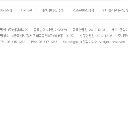
회사소개
회원약관
개인정보취급방침
청소년보호정책
인터넷신문 윤리강
명칭 : (주)셀럽미디어
등록번호 : 서울, 아02374
등록연월일 : 2012.12.03.
제호 : 셀럽
발행소 : 서울특별시 강서구 마곡중앙6로 66, B동 1204호
발행연월일 : 2012.12.03
주사무소
TEL. 02-518-1232
FAX. 02-517-1235
Copyright (c) 셀럽미디어. All rights reserved.