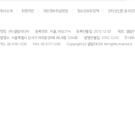
회사소개
회원약관
개인정보취급방침
청소년보호정책
인터넷신문 윤리강
명칭 : (주)셀럽미디어
등록번호 : 서울, 아02374
등록연월일 : 2012.12.03.
제호 : 셀럽
발행소 : 서울특별시 강서구 마곡중앙6로 66, B동 1204호
발행연월일 : 2012.12.03
주사무소
TEL. 02-518-1232
FAX. 02-517-1235
Copyright (c) 셀럽미디어. All rights reserved.