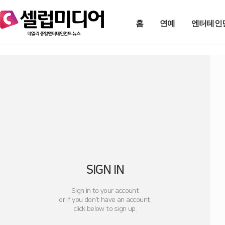
홈
연예
엔터테인
SIGN IN
Sign in to your account
or if you don't have an account.
click below to sign up.