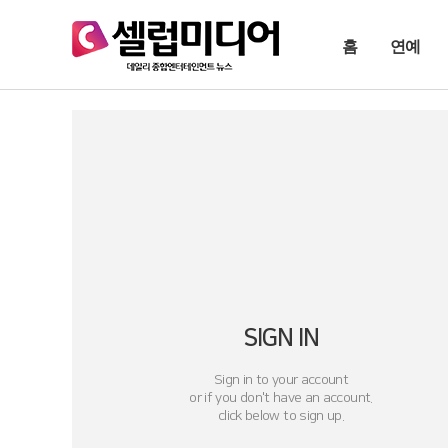
홈
연예
SIGN IN
Sign in to your account
or if you don't have an account.
click below to sign up.