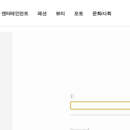
엔터테인먼트
패션
뷰티
포토
문화/사회
ID