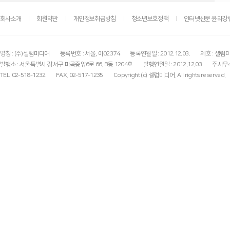
회사소개
회원약관
개인정보취급방침
청소년보호정책
인터넷신문 윤리강
명칭 : (주)셀럽미디어
등록번호 : 서울, 아02374
등록연월일 : 2012.12.03.
제호 : 셀럽
발행소 : 서울특별시 강서구 마곡중앙6로 66, B동 1204호
발행연월일 : 2012.12.03
주사무소
TEL. 02-518-1232
FAX. 02-517-1235
Copyright (c) 셀럽미디어. All rights reserved.