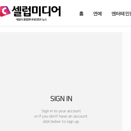
홈
연예
엔터테인
SIGN IN
Sign in to your account
or if you don't have an account.
click below to sign up.