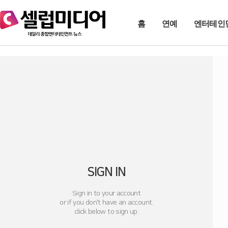
홈
연예
엔터테인
SIGN IN
Sign in to your account
or if you don't have an account.
click below to sign up.