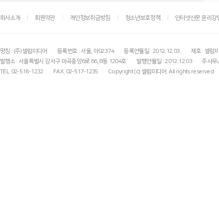
회사소개
회원약관
개인정보취급방침
청소년보호정책
인터넷신문 윤리강
명칭 : (주)셀럽미디어
등록번호 : 서울, 아02374
등록연월일 : 2012.12.03.
제호 : 셀럽
발행소 : 서울특별시 강서구 마곡중앙6로 66, B동 1204호
발행연월일 : 2012.12.03
주사무소
TEL. 02-518-1232
FAX. 02-517-1235
Copyright (c) 셀럽미디어. All rights reserved.