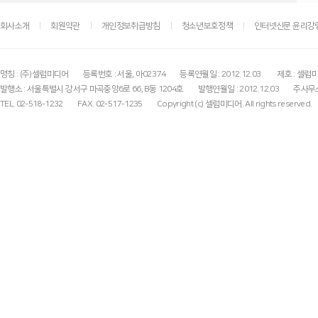
회사소개
회원약관
개인정보취급방침
청소년보호정책
인터넷신문 윤리강
명칭 : (주)셀럽미디어
등록번호 : 서울, 아02374
등록연월일 : 2012.12.03.
제호 : 셀럽
발행소 : 서울특별시 강서구 마곡중앙6로 66, B동 1204호
발행연월일 : 2012.12.03
주사무소
TEL. 02-518-1232
FAX. 02-517-1235
Copyright (c) 셀럽미디어. All rights reserved.