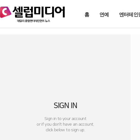
홈
연예
엔터테인
SIGN IN
Sign in to your account
or if you don't have an account.
click below to sign up.