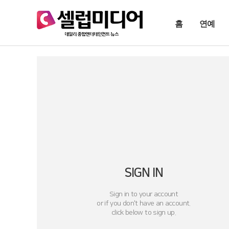
홈
연예
SIGN IN
Sign in to your account
or if you don't have an account.
click below to sign up.