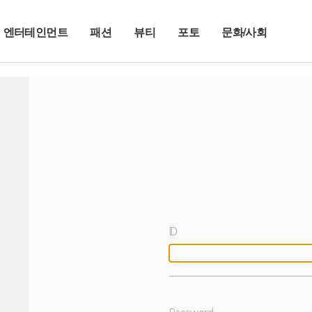
엔터테인먼트
패션
뷰티
포토
문화/사회
ID