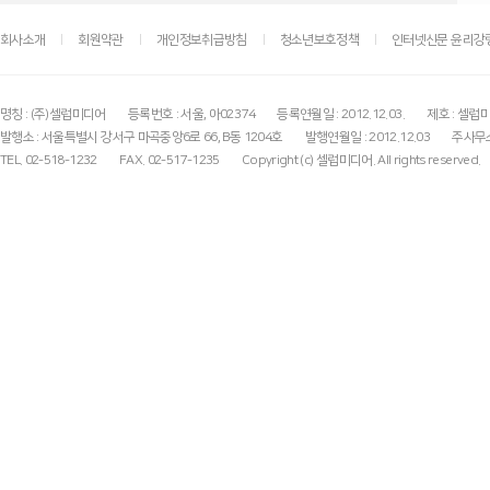
회사소개
회원약관
개인정보취급방침
청소년보호정책
인터넷신문 윤리강
명칭 : (주)셀럽미디어
등록번호 : 서울, 아02374
등록연월일 : 2012.12.03.
제호 : 셀럽
발행소 : 서울특별시 강서구 마곡중앙6로 66, B동 1204호
발행연월일 : 2012.12.03
주사무소
TEL. 02-518-1232
FAX. 02-517-1235
Copyright (c) 셀럽미디어. All rights reserved.