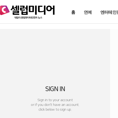
홈
연예
엔터테인
SIGN IN
Sign in to your account
or if you don't have an account.
click below to sign up.