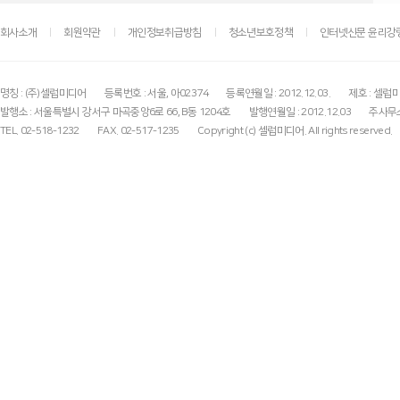
회사소개
회원약관
개인정보취급방침
청소년보호정책
인터넷신문 윤리강
명칭 : (주)셀럽미디어
등록번호 : 서울, 아02374
등록연월일 : 2012.12.03.
제호 : 셀럽
발행소 : 서울특별시 강서구 마곡중앙6로 66, B동 1204호
발행연월일 : 2012.12.03
주사무소
TEL. 02-518-1232
FAX. 02-517-1235
Copyright (c) 셀럽미디어. All rights reserved.