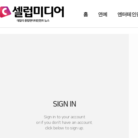
홈
연예
엔터테인
SIGN IN
Sign in to your account
or if you don't have an account.
click below to sign up.