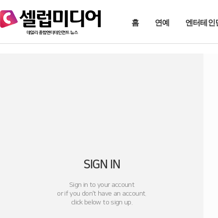
홈
연예
엔터테인
SIGN IN
Sign in to your account
or if you don't have an account.
click below to sign up.