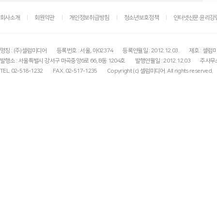
회사소개
회원약관
개인정보취급방침
청소년보호정책
인터넷신문 윤리강
명칭 : (주)셀럽미디어
등록번호 : 서울, 아02374
등록연월일 : 2012.12.03.
제호 : 셀럽
발행소 : 서울특별시 강서구 마곡중앙6로 66, B동 1204호
발행연월일 : 2012.12.03
주사무소
TEL. 02-518-1232
FAX. 02-517-1235
Copyright (c) 셀럽미디어. All rights reserved.