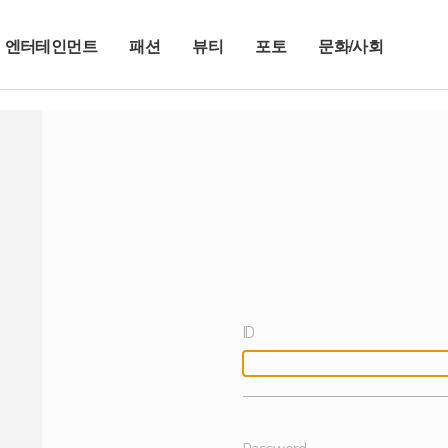
엔터테인먼트
패션
뷰티
포토
문화/사회
ID