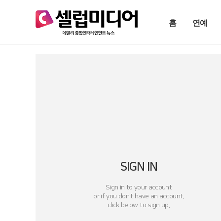
홈
연예
SIGN IN
Sign in to your account
or if you don't have an account.
click below to sign up.