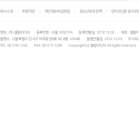
회사소개
회원약관
개인정보취급방침
청소년보호정책
인터넷신문 윤리강
명칭 : (주)셀럽미디어
등록번호 : 서울, 아02374
등록연월일 : 2012.12.03.
제호 : 셀럽
발행소 : 서울특별시 강서구 마곡중앙6로 66, B동 1204호
발행연월일 : 2012.12.03
주사무소
TEL. 02-518-1232
FAX. 02-517-1235
Copyright (c) 셀럽미디어. All rights reserved.