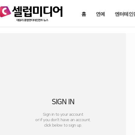
홈
연예
엔터테인
SIGN IN
Sign in to your account
or if you don't have an account.
click below to sign up.