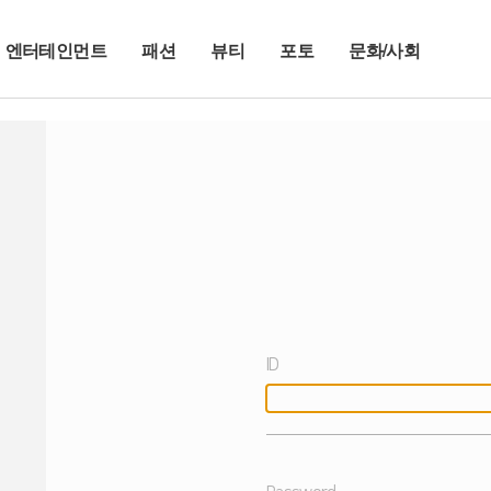
엔터테인먼트
패션
뷰티
포토
문화/사회
ID