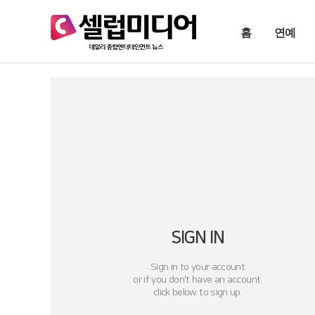
홈
연예
SIGN IN
Sign in to your account
or if you don't have an account.
click below to sign up.