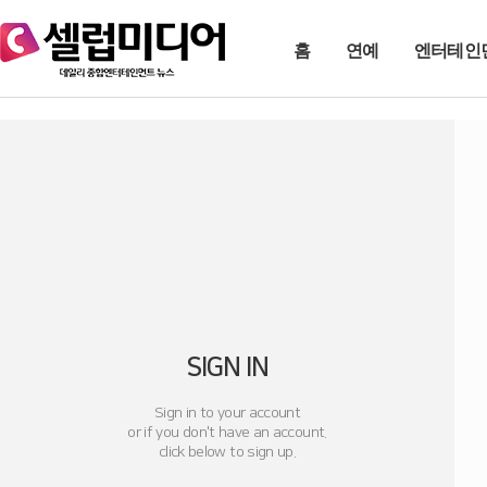
홈
연예
엔터테인
SIGN IN
Sign in to your account
or if you don't have an account.
click below to sign up.