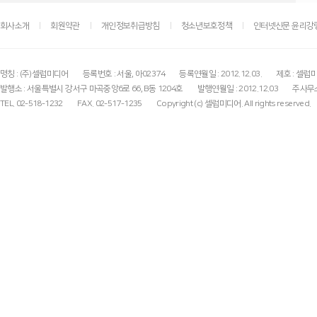
회사소개
회원약관
개인정보취급방침
청소년보호정책
인터넷신문 윤리강
명칭 : (주)셀럽미디어
등록번호 : 서울, 아02374
등록연월일 : 2012.12.03.
제호 : 셀럽
발행소 : 서울특별시 강서구 마곡중앙6로 66, B동 1204호
발행연월일 : 2012.12.03
주사무소
TEL. 02-518-1232
FAX. 02-517-1235
Copyright (c) 셀럽미디어. All rights reserved.