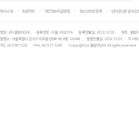
회사소개
회원약관
개인정보취급방침
청소년보호정책
인터넷신문 윤리강
명칭 : (주)셀럽미디어
등록번호 : 서울, 아02374
등록연월일 : 2012.12.03.
제호 : 셀럽
발행소 : 서울특별시 강서구 마곡중앙6로 66, B동 1204호
발행연월일 : 2012.12.03
주사무소
TEL. 02-518-1232
FAX. 02-517-1235
Copyright (c) 셀럽미디어. All rights reserved.