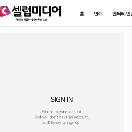
홈
연예
엔터테인
SIGN IN
Sign in to your account
or if you don't have an account.
click below to sign up.