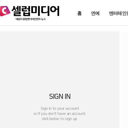
홈
연예
엔터테인
SIGN IN
Sign in to your account
or if you don't have an account.
click below to sign up.