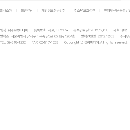
회사소개
회원약관
개인정보취급방침
청소년보호정책
인터넷신문 윤리강
명칭 : (주)셀럽미디어
등록번호 : 서울, 아02374
등록연월일 : 2012.12.03.
제호 : 셀럽
발행소 : 서울특별시 강서구 마곡중앙6로 66, B동 1204호
발행연월일 : 2012.12.03
주사무소
TEL. 02-518-1232
FAX. 02-517-1235
Copyright (c) 셀럽미디어. All rights reserved.