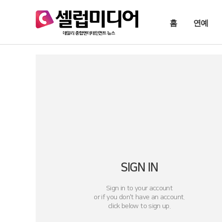
홈
연예
SIGN IN
Sign in to your account
or if you don't have an account.
click below to sign up.