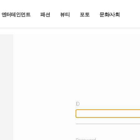
엔터테인먼트
패션
뷰티
포토
문화/사회
ID