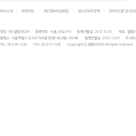
회사소개
회원약관
개인정보취급방침
청소년보호정책
인터넷신문 윤리강
명칭 : (주)셀럽미디어
등록번호 : 서울, 아02374
등록연월일 : 2012.12.03.
제호 : 셀럽
발행소 : 서울특별시 강서구 마곡중앙6로 66, B동 1204호
발행연월일 : 2012.12.03
주사무소
TEL. 02-518-1232
FAX. 02-517-1235
Copyright (c) 셀럽미디어. All rights reserved.