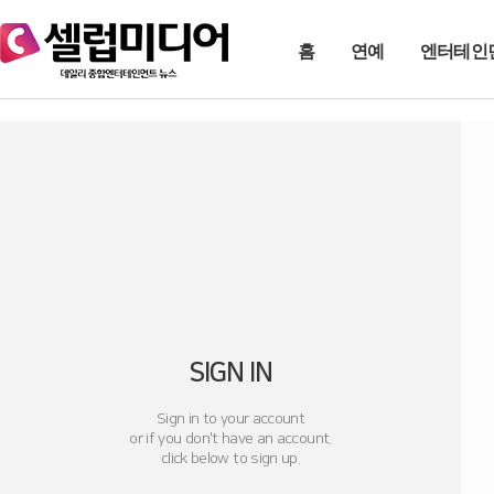
홈
연예
엔터테인
SIGN IN
Sign in to your account
or if you don't have an account.
click below to sign up.