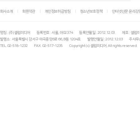
회사소개
회원약관
개인정보취급방침
청소년보호정책
인터넷신문 윤리강
명칭 : (주)셀럽미디어
등록번호 : 서울, 아02374
등록연월일 : 2012.12.03.
제호 : 셀럽
발행소 : 서울특별시 강서구 마곡중앙6로 66, B동 1204호
발행연월일 : 2012.12.03
주사무소
TEL. 02-518-1232
FAX. 02-517-1235
Copyright (c) 셀럽미디어. All rights reserved.