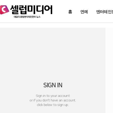
홈
연예
엔터테인
SIGN IN
Sign in to your account
or if you don't have an account.
click below to sign up.