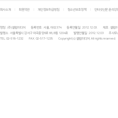
회사소개
회원약관
개인정보취급방침
청소년보호정책
인터넷신문 윤리강
명칭 : (주)셀럽미디어
등록번호 : 서울, 아02374
등록연월일 : 2012.12.03.
제호 : 셀럽
발행소 : 서울특별시 강서구 마곡중앙6로 66, B동 1204호
발행연월일 : 2012.12.03
주사무소
TEL. 02-518-1232
FAX. 02-517-1235
Copyright (c) 셀럽미디어. All rights reserved.