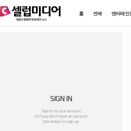
홈
연예
엔터테인
SIGN IN
Sign in to your account
or if you don't have an account.
click below to sign up.