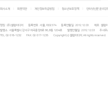
회사소개
회원약관
개인정보취급방침
청소년보호정책
인터넷신문 윤리강
명칭 : (주)셀럽미디어
등록번호 : 서울, 아02374
등록연월일 : 2012.12.03.
제호 : 셀럽
발행소 : 서울특별시 강서구 마곡중앙6로 66, B동 1204호
발행연월일 : 2012.12.03
주사무소
TEL. 02-518-1232
FAX. 02-517-1235
Copyright (c) 셀럽미디어. All rights reserved.