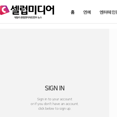
홈
연예
엔터테인
SIGN IN
Sign in to your account
or if you don't have an account.
click below to sign up.