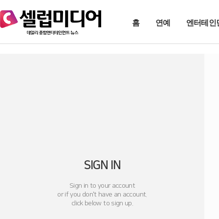
홈
연예
엔터테인
SIGN IN
Sign in to your account
or if you don't have an account.
click below to sign up.