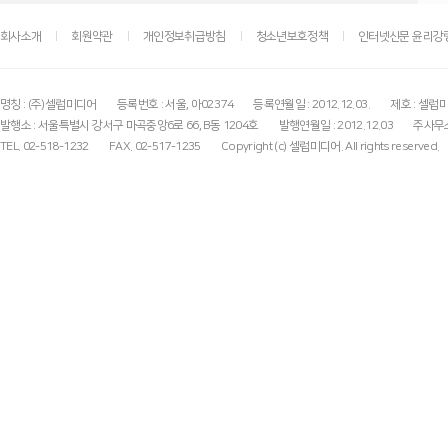
회사소개
회원약관
개인정보취급방침
청소년보호정책
인터넷신문 윤리강
명칭 : (주)셀럽미디어
등록번호 : 서울, 아02374
등록연월일 : 2012.12.03.
제호 : 셀럽
발행소 : 서울특별시 강서구 마곡중앙6로 66, B동 1204호
발행연월일 : 2012.12.03
주사무소
TEL. 02-518-1232
FAX. 02-517-1235
Copyright (c) 셀럽미디어. All rights reserved.