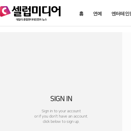
홈
연예
엔터테인
SIGN IN
Sign in to your account
or if you don't have an account.
click below to sign up.