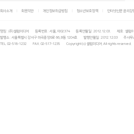
회사소개
회원약관
개인정보취급방침
청소년보호정책
인터넷신문 윤리강
명칭 : (주)셀럽미디어
등록번호 : 서울, 아02374
등록연월일 : 2012.12.03.
제호 : 셀럽
발행소 : 서울특별시 강서구 마곡중앙6로 66, B동 1204호
발행연월일 : 2012.12.03
주사무소
TEL. 02-518-1232
FAX. 02-517-1235
Copyright (c) 셀럽미디어. All rights reserved.