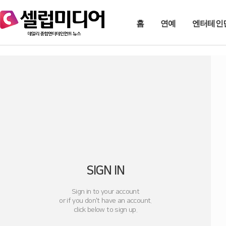
홈
연예
엔터테인
SIGN IN
Sign in to your account
or if you don't have an account.
click below to sign up.