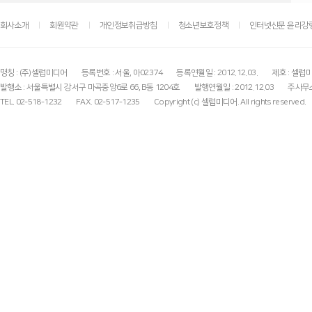
회사소개
회원약관
개인정보취급방침
청소년보호정책
인터넷신문 윤리강
명칭 : (주)셀럽미디어
등록번호 : 서울, 아02374
등록연월일 : 2012.12.03.
제호 : 셀럽
발행소 : 서울특별시 강서구 마곡중앙6로 66, B동 1204호
발행연월일 : 2012.12.03
주사무소
TEL. 02-518-1232
FAX. 02-517-1235
Copyright (c) 셀럽미디어. All rights reserved.