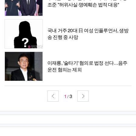
조준 "허위사실·명예훼손 법적 대응"
국내 거주 20대 日 여성 인플루언서, 생방
송 진행 중 사망
이재룡, '술타기' 혐의로 법정 선다…음주
운전 혐의는 제외
1
3
/