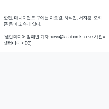
한편, 매니지먼트 구에는 이요원, 하석진, 서지훈, 오희
준 등이 소속돼 있다.
[셀럽미디어 임예빈 기자 news@fashionmk.co.kr / 사진=
셀럽미디어DB]