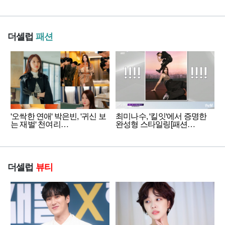
더셀럽
패션
'오싹한 연애' 박은빈, '귀신 보
최미나수, '킬잇'에서 증명한
는 재벌' 천여리…
완성형 스타일링[패션…
더셀럽
뷰티