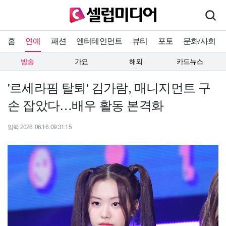
홈
연예
패션
엔터테인먼트
뷰티
포토
문화/사회
방송
가요
해외
카드뉴스
'르세라핌 탈퇴' 김가람, 매니지먼트 구
손 잡았다…배우 활동 본격화
입력 2026. 06.16. 09:31:15