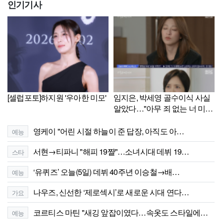
인기기사
[셀럽포토]하지원 '우아한 미모'
임지은, 박세영 골수이식 사실
알았다…"아무 죄 없는 너 미워
해" 사과('가족관계증명서')[셀
럽캡처]
영케이 "어린 시절 하늘이 준 답장, 아직도 아…
예능
서현→티파니 "해피 19쨜"…소녀시대 데뷔 19…
스타
‘유퀴즈’ 오늘(5일) 데뷔 40주년 이승철→배…
예능
나우즈, 신선한 ‘제로섹시’로 새로운 시대 연다…
가요
코르티스 마틴 "새깅 앞잡이였다…속옷도 스타일에…
예능