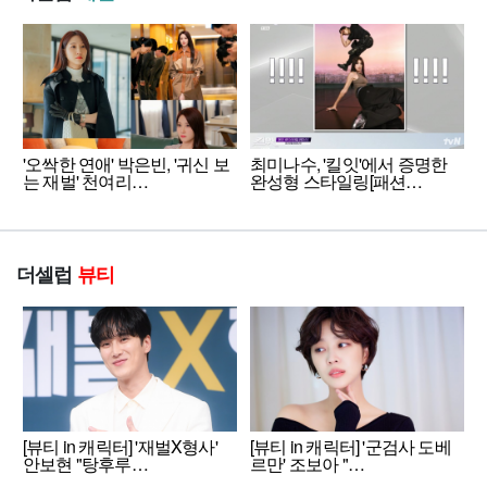
'오싹한 연애' 박은빈, '귀신 보
최미나수, '킬잇'에서 증명한
는 재벌' 천여리…
완성형 스타일링[패션…
더셀럽
뷰티
[뷰티 in 캐릭터] '재벌X형사'
[뷰티 in 캐릭터] '군검사 도베
안보현 "탕후루…
르만' 조보아 "…