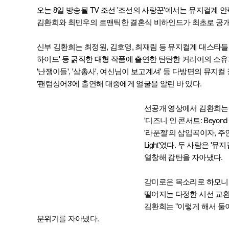
오는 8일 방송될 TV 조선 '조선의 사랑꾼'에서는 뮤지컬계 안
김환희와 최민우의 로맨틱한 결혼식 비하인드가 최초로 공개
신부 김환희는 최정원, 김호영, 최재림 등 뮤지컬계 대스타들과 
하이드' 등 굵직한 대형 작품에 출연한 탄탄한 커리어의 소유자
'난쟁이들', '삼총사', 여신님이 보고계셔' 등 다방면의 뮤지컬
'팬텀싱어3'에 출연해 대중에게 얼굴을 알린 바 있다.
선공개 영상에서 김환희는 
'디즈니 인 콘서트: Beyon
'라푼젤'의 삽입곡이자, 주인
Light'였다. 두 사람은
열창해 감탄을 자아냈다.
감미로운 목소리로 하모니가
떨어지는 다정한 시선 교환
김환희는 "이렇게 해서 둘
분위기를 자아냈다.