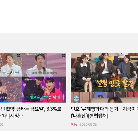
 활약 '금타는 금요일', 3.3%로
민호 “류혜영과 대학 동기…지금이 
 1위[시청…
(‘나혼산’)[셀럽캡처]
08
예능
2026.08.08