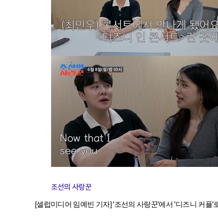
조선의 사랑꾼
[셀럽미디어 임예빈 기자] '조선의 사랑꾼'에서 '디즈니 커