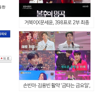
동한
거북이X문세윤, 398표로 2부 최종
우승…채연도 눈물의 축하('불후의 …
손빈아·김용빈 활약 '금타는 금요일',
3.3%로 종편·케이블 1위[시청…