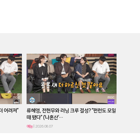
더 어려져”
류혜영, 전현무와 러닝 크루 결성? “펀런도 모일
때 됐다” (‘나혼산’…
예능
2026.08.07