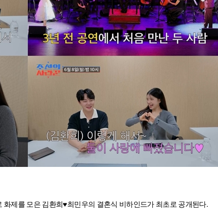
플'로 화제를 모은 김환희♥최민우의 결혼식 비하인드가 최초로 공개된다.