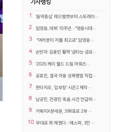
기사랭킹
1
'음악중심’ 레드벨벳부터 스트레이…
2
임영웅, 데뷔 10주년…"영웅시대…
3
"여러분이 저를 최고로" 임영웅…
4
손빈아·김용빈 활약 '금타는 금요…
5
'2026 케이 월드 드림 어워즈…
6
공효진, 결국 아동 성폭행범 직접…
7
판타지오, ‘김부장’ 시즌2 제작…
8
남궁민, 전광진 죽음 사건 언급하…
9
거북이X문세윤, 398표로 2부 …
10
무대로 꽉 채웠다…에스파, 3만 …