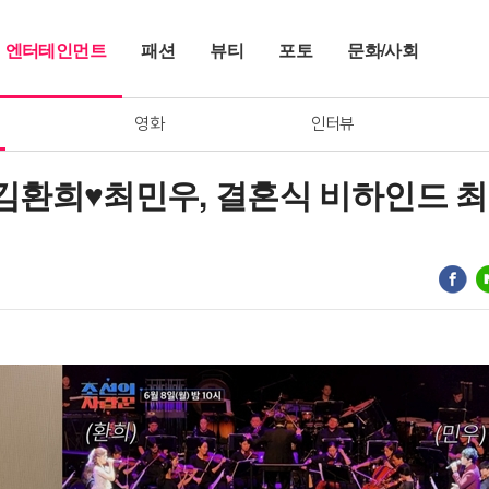
엔터테인먼트
패션
뷰티
포토
문화/사회
영화
인터뷰
 김환희♥최민우, 결혼식 비하인드 