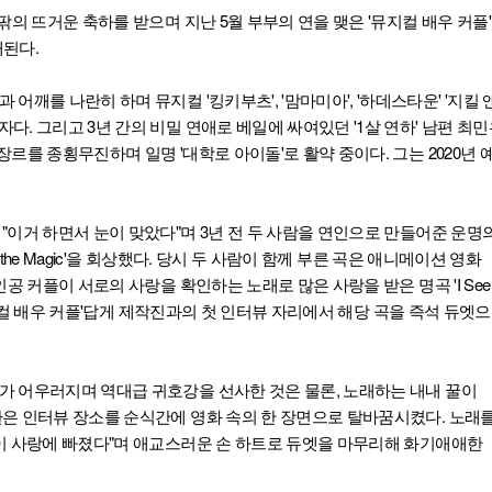
팎의 뜨거운 축하를 받으며 지난 5월 부부의 연을 맺은 '뮤지컬 배우 커플'
된다.
어깨를 나란히 하며 뮤지컬 '킹키부츠', '맘마미아', '하데스타운' '지킬 
다. 그리고 3년 간의 비밀 연애로 베일에 싸여있던 '1살 연하' 남편 최
 장르를 종횡무진하며 일명 '대학로 아이돌'로 활약 중이다. 그는 2020년 
"이거 하면서 눈이 맞았다"며 3년 전 두 사람을 연인으로 만들어준 운명
d the Magic'을 회상했다. 당시 두 사람이 함께 부른 곡은 애니메이션 영화
공 커플이 서로의 사랑을 확인하는 노래로 많은 사랑을 받은 명곡 'I See t
 '뮤지컬 배우 커플'답게 제작진과의 첫 인터뷰 자리에서 해당 곡을 즉석 듀엣
 어우러지며 역대급 귀호강을 선사한 것은 물론, 노래하는 내내 꿀이
은 인터뷰 장소를 순식간에 영화 속의 한 장면으로 탈바꿈시켰다. 노래
이 사랑에 빠졌다"며 애교스러운 손 하트로 듀엣을 마무리해 화기애애한