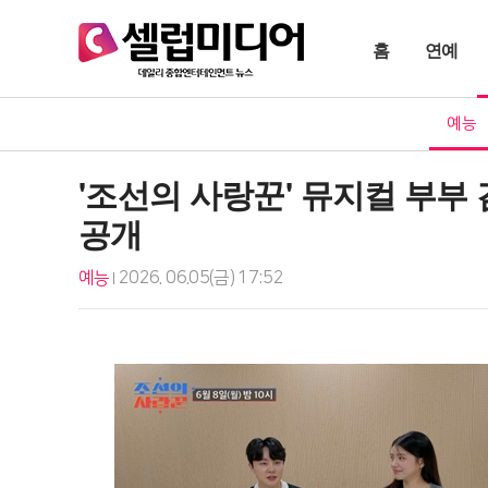
홈
연예
예능
'조선의 사랑꾼' 뮤지컬 부부
공개
예능
2026. 06.05(금) 17:52