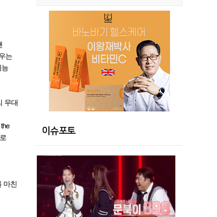
앤
민우는
예능
의 무대
he
이슈포토
으로
를 마친