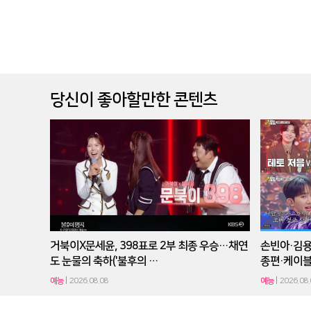
당신이 좋아할만한 콘텐츠
거북이X문세윤, 398표로 2부 최종 우승…채연
손빈아·김용빈
도 눈물의 축하('불후의 …
종편·케이블
예능
2026.08.08
예능
2026.08.