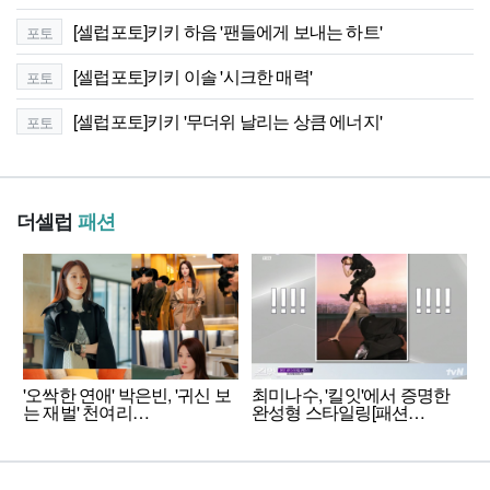
[셀럽포토]키키 하음 '팬들에게 보내는 하트'
포토
[셀럽포토]키키 이솔 '시크한 매력'
포토
[셀럽포토]키키 '무더위 날리는 상큼 에너지'
포토
더셀럽
패션
'오싹한 연애' 박은빈, '귀신 보
최미나수, '킬잇'에서 증명한
는 재벌' 천여리…
완성형 스타일링[패션…