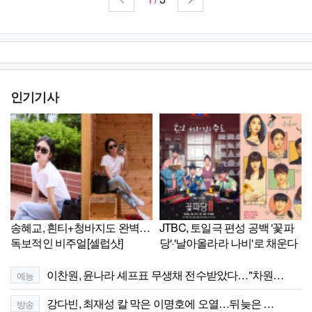
인기기사
송혜교, 흰티+청바지도 완벽…
JTBC, 토일극 편성 공백 '꽃파
독보적인 비주얼[셀럽샷]
당'·'날아올라라 나비'로 채운다
이찬원, 윤나라 셰프표 무생채 전수받았다…"차원…
예능
강다빈, 최재성 칼 막은 이명호에 오열…뒤늦은 …
방송