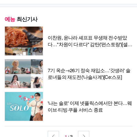
예능
최신기사
이찬원, 윤나라 셰프표 무생채 전수받았
다…"차원이 다르다" 감탄('편스토랑')[셀럽
캡처]
7기 옥순→26기 정숙 재입소…'갓생러' 솔
로녀들의 재도전('나솔사계')[Ce:스포]
'나는 솔로' 이제 넷플릭스에서만 본다…웨
이브·티빙·쿠플 서비스 종료
1
3
/