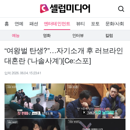
홈
연예
패션
엔터테인먼트
뷰티
포토
문화/사회
예능
영화
인터뷰
칼럼
“여왕벌 탄생?”…자기소개 후 러브라인
대혼란 (‘나솔사계’)[Ce:스포]
입력 2026. 06.04. 15:23:41