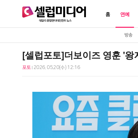
홈
연예
방송
[셀럽포토]더보이즈 영훈 '왕
포토
2026. 05.20(수) 12:16