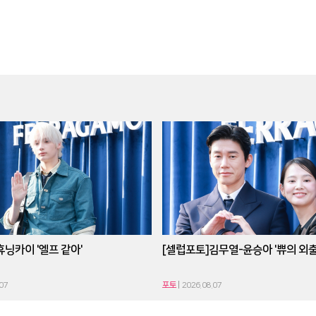
휴닝카이 '엘프 같아'
[셀럽포토]김무열-윤승아 '쀼의 외출
07
포토
2026.08.07