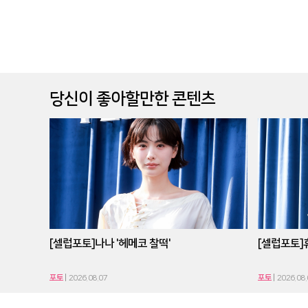
당신이 좋아할만한 콘텐츠
[셀럽포토]나나 '헤메코 찰떡'
[셀럽포토]
포토
2026.08.07
포토
2026.08.