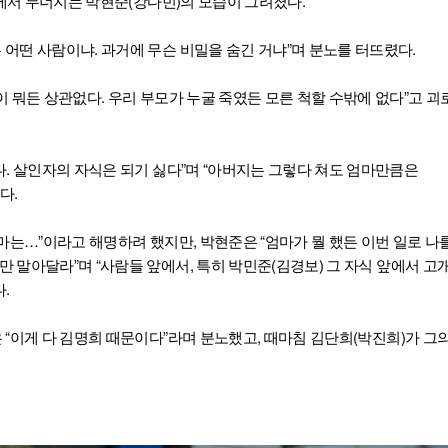
 앞에서 무너지는 박현준(강다빈)의 모습이 그려졌다.
 어떤 사람이냐. 과거에 무슨 비밀을 숨긴 거냐”며 분노를 터뜨렸다.
이 뭐든 상관없다. 우리 부모가 누굴 죽였든 모른 척할 수밖에 없다”고 괴
다. 살인자의 자식은 되기 싫다”며 “아버지는 그렇다 쳐도 엄마만큼은
다.
마는…”이라고 해명하려 했지만, 박현준은 “엄마가 뭘 했든 이번 일로 나
 말아달라”며 “사람들 앞에서, 특히 박민준(김경보) 그 자식 앞에서 고
.
 “이게 다 김명희 때문이다”라며 분노했고, 때마침 김단희(박진희)가 그