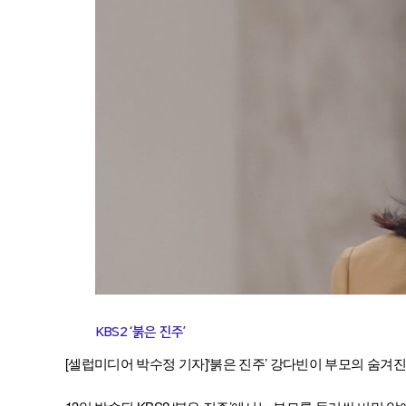
KBS2 ‘붉은 진주’
[셀럽미디어 박수정 기자]‘붉은 진주’ 강다빈이 부모의 숨겨