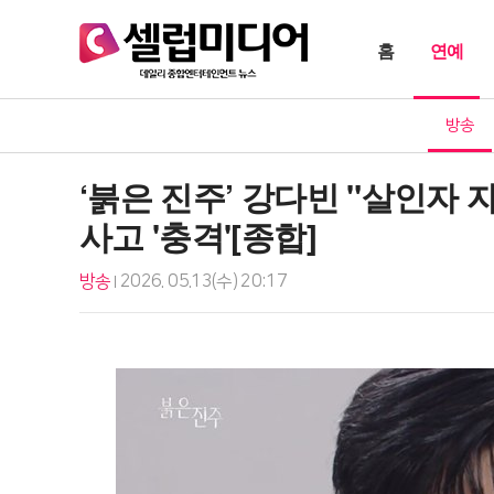
홈
연예
방송
‘붉은 진주’ 강다빈 "살인자
사고 '충격'[종합]
방송
2026. 05.13(수) 20:17