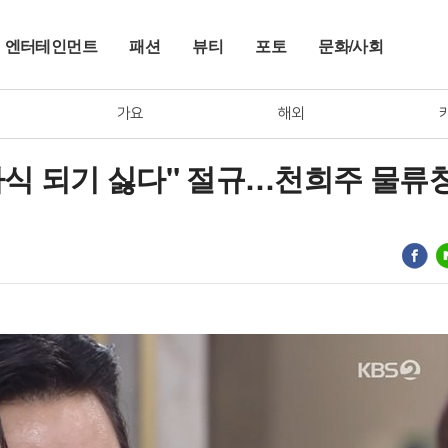
엔터테인먼트
패션
뷰티
포토
문화/사회
가요
해외
 자식 되기 싫다" 절규…천희주 물류