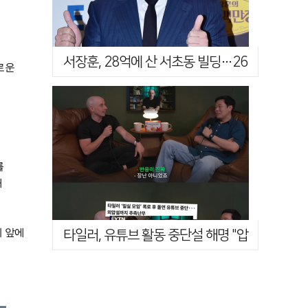
서장훈, 28억에 산 서초동 빌딩…26
로운
년 만에 450억 매물로
를
개
의 앞에
타일러, 유튜브 활동 중단설 해명 "압
박 때문 아니야…혼란 드려 죄송"