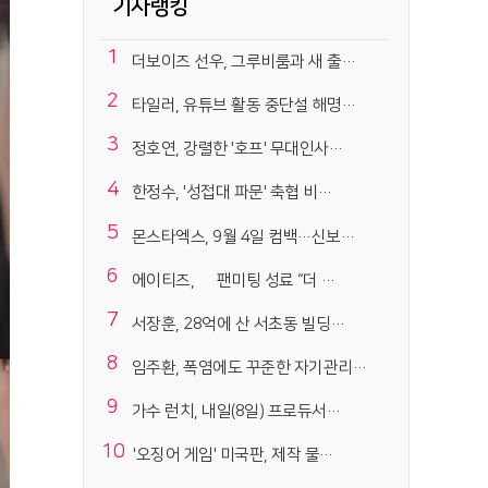
기사랭킹
1
더보이즈 선우, 그루비룸과 새 출…
2
타일러, 유튜브 활동 중단설 해명…
3
정호연, 강렬한 '호프' 무대인사…
4
한정수, '성접대 파문' 축협 비…
5
몬스타엑스, 9월 4일 컴백…신보…
6
에이티즈, 日 팬미팅 성료 “더 …
7
서장훈, 28억에 산 서초동 빌딩…
8
임주환, 폭염에도 꾸준한 자기관리…
9
가수 런치, 내일(8일) 프로듀서…
10
'오징어 게임' 미국판, 제작 물…