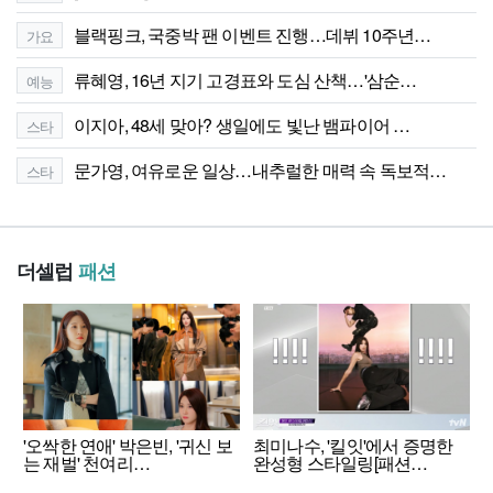
블랙핑크, 국중박 팬 이벤트 진행…데뷔 10주년…
가요
류혜영, 16년 지기 고경표와 도심 산책…'삼순…
예능
이지아, 48세 맞아? 생일에도 빛난 뱀파이어 …
스타
문가영, 여유로운 일상…내추럴한 매력 속 독보적…
스타
더셀럽
패션
'오싹한 연애' 박은빈, '귀신 보
최미나수, '킬잇'에서 증명한
는 재벌' 천여리…
완성형 스타일링[패션…