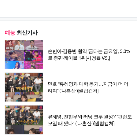
예능
최신기사
손빈아·김용빈 활약 '금타는 금요일', 3.3%
로 종편·케이블 1위[시청률 VS.]
민호 “류혜영과 대학 동기…지금이 더 어
려져” (‘나혼산’)[셀럽캡처]
류혜영, 전현무와 러닝 크루 결성? “펀런도
모일 때 됐다” (‘나혼산’)[셀럽캡처]