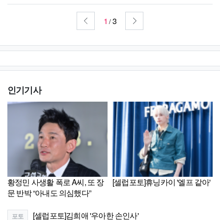
1
3
/
인기기사
황정민 사생활 폭로 A씨, 또 장
[셀럽포토]휴닝카이 '엘프 같아'
문 반박 “아내도 의심했다”
[셀럽포토]김희애 '우아한 손인사'
포토