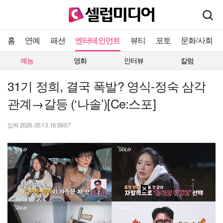
홈
연예
패션
엔터테인먼트
뷰티
포토
문화/사회
예능
영화
인터뷰
칼럼
31기 정희, 결국 폭발? 영식-정숙 삼각
관계→갈등 (‘나솔’)[Ce:스포]
입력 2026. 05.13. 16:59:07