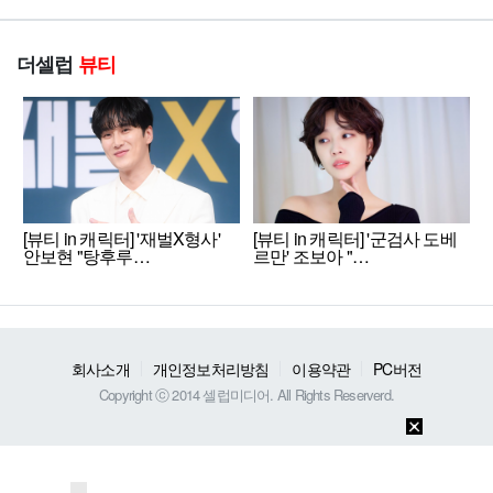
더셀럽
뷰티
[뷰티 in 캐릭터] '재벌X형사'
[뷰티 in 캐릭터] '군검사 도베
안보현 "탕후루…
르만' 조보아 "…
회사소개
개인정보처리방침
이용약관
PC버전
Copyright ⓒ 2014 셀럽미디어. All Rights Reserverd.