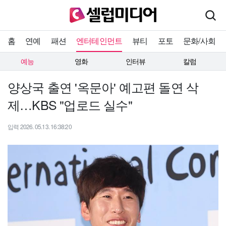
홈
연예
패션
엔터테인먼트
뷰티
포토
문화/사회
예능
영화
인터뷰
칼럼
양상국 출연 '옥문아' 예고편 돌연 삭
제…KBS "업로드 실수"
입력 2026. 05.13. 16:38:20