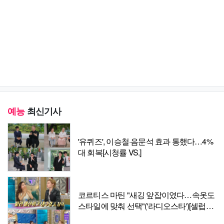
예능
최신기사
'유퀴즈', 이승철·음문석 효과 통했다…4%
대 회복[시청률 VS.]
코르티스 마틴 "새깅 앞잡이였다…속옷도
스타일에 맞춰 선택"('라디오스타')[셀럽캡
처]