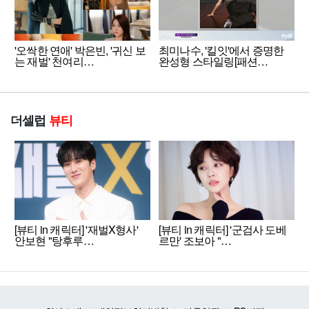
'오싹한 연애' 박은빈, '귀신 보
최미나수, '킬잇'에서 증명한
는 재벌' 천여리…
완성형 스타일링[패션…
더셀럽
뷰티
[뷰티 in 캐릭터] '재벌X형사'
[뷰티 in 캐릭터] '군검사 도베
안보현 "탕후루…
르만' 조보아 "…