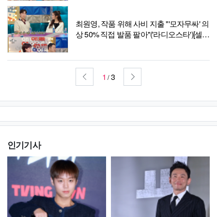
최원영, 작품 위해 사비 지출 "'모자무싸' 의
상 50% 직접 발품 팔아"('라디오스타')[셀럽
캡처]
1
3
/
인기기사