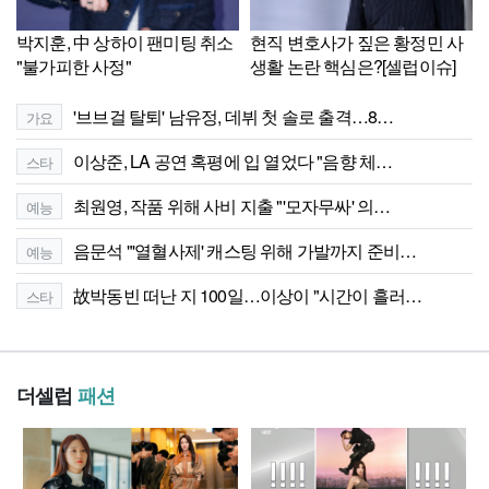
박지훈, 中 상하이 팬미팅 취소
현직 변호사가 짚은 황정민 사
"불가피한 사정"
생활 논란 핵심은?[셀럽이슈]
'브브걸 탈퇴' 남유정, 데뷔 첫 솔로 출격…8…
가요
이상준, LA 공연 혹평에 입 열었다 "음향 체…
스타
최원영, 작품 위해 사비 지출 "'모자무싸' 의…
예능
음문석 "'열혈사제' 캐스팅 위해 가발까지 준비…
예능
故박동빈 떠난 지 100일…이상이 "시간이 흘러…
스타
더셀럽
패션