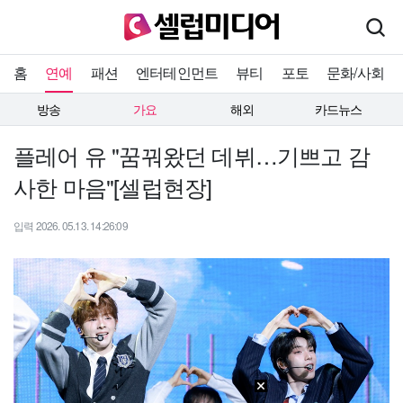
홈
연예
패션
엔터테인먼트
뷰티
포토
문화/사회
방송
가요
해외
카드뉴스
플레어 유 "꿈꿔왔던 데뷔…기쁘고 감
사한 마음"[셀럽현장]
입력 2026. 05.13. 14:26:09