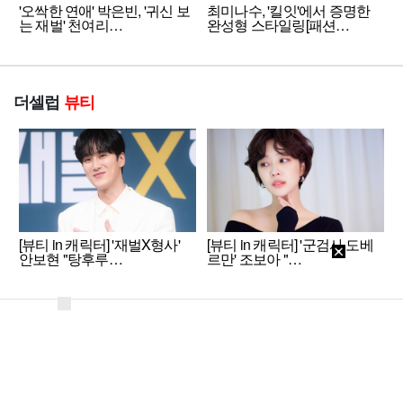
'오싹한 연애' 박은빈, '귀신 보
최미나수, '킬잇'에서 증명한
는 재벌' 천여리…
완성형 스타일링[패션…
더셀럽
뷰티
[뷰티 in 캐릭터] '재벌X형사'
[뷰티 in 캐릭터] '군검사 도베
안보현 "탕후루…
르만' 조보아 "…
회사소개
개인정보처리방침
이용약관
PC버전
Copyright ⓒ 2014 셀럽미디어. All Rights Reserverd.