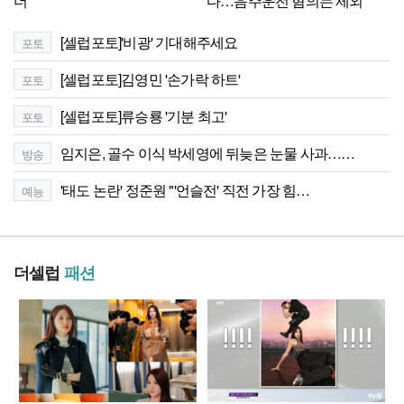
더'
다…음주운전 혐의는 제외
[셀럽포토]'비광' 기대해주세요
포토
[셀럽포토]김영민 '손가락 하트'
포토
[셀럽포토]류승룡 '기분 최고'
포토
임지은, 골수 이식 박세영에 뒤늦은 눈물 사과……
방송
'태도 논란' 정준원 "'언슬전' 직전 가장 힘…
예능
더셀럽
패션