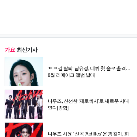
가요
최신기사
'브브걸 탈퇴' 남유정, 데뷔 첫 솔로 출격…
8월 리메이크 앨범 발매
나우즈, 신선한 ‘제로섹시’로 새로운 시대
연다[종합]
나우즈 시윤 "신곡 'Achilles' 운명 같아, 회