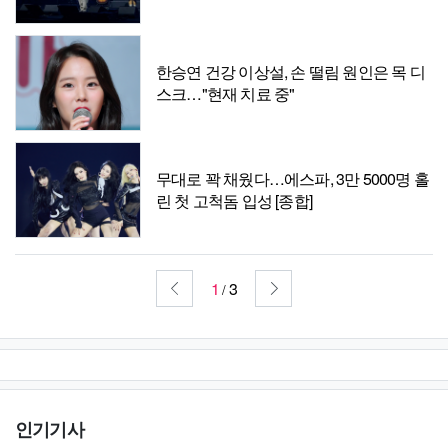
커스]
한승연 건강 이상설, 손 떨림 원인은 목 디
스크…"현재 치료 중"
무대로 꽉 채웠다…에스파, 3만 5000명 홀
린 첫 고척돔 입성 [종합]
1
3
/
인기기사