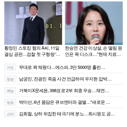
황정민 스토킹 혐의 A씨, 11일
한승연 건강 이상설, 손 떨림 원
결심 공판…검찰 첫 구형량 '주
인은 목 디스크…"현재 치료
목'
중"
무대로 꽉 채웠다…에스파, 3만 5000명 홀린…
가요
남궁민, 전광진 죽음 사건 언급하며 우지현 압박…
방송
거북이X문세윤, 398표로 2부 최종 우승…채연…
예능
박미선, 6년 몸담은 큐브엔터와 결별…"새로운 …
방송
김희철, 상하 뒤집힌 태극기에 분노…최시원도 공…
스타