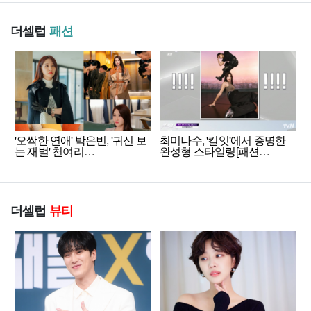
더셀럽
패션
'오싹한 연애' 박은빈, '귀신 보
최미나수, '킬잇'에서 증명한
는 재벌' 천여리…
완성형 스타일링[패션…
더셀럽
뷰티