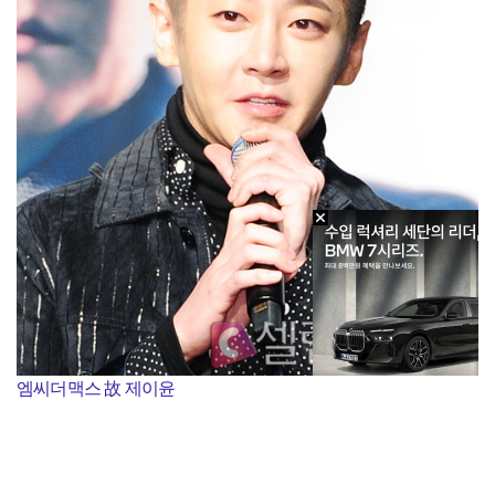
엠씨더맥스 故 제이윤