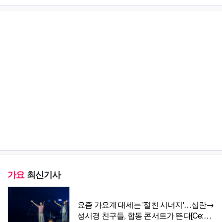
가요
최신기사
요즘 가요계 대세는 '절친 시너지'…십란→
성시경 친구들, 합동 콘서트가 뜬다[Ce:포