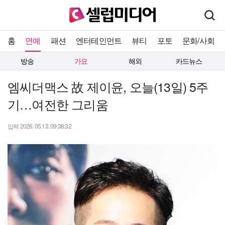
홈
연예
패션
엔터테인먼트
뷰티
포토
문화/사회
방송
가요
해외
카드뉴스
엠씨더맥스 故 제이윤, 오늘(13일) 5주
기…여전한 그리움
입력 2026. 05.13. 09:38:32